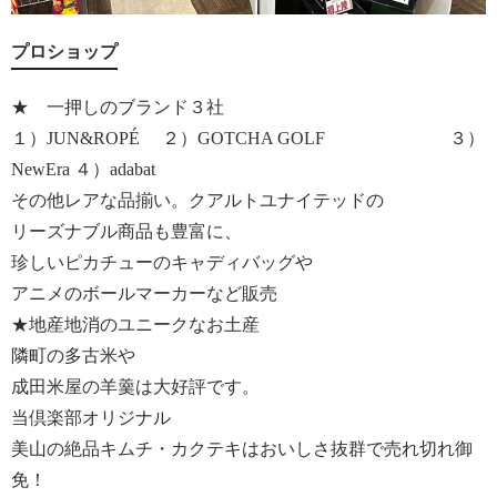
プロショップ
★ 一押しのブランド３社
１）JUN&ROPÉ ２）GOTCHA GOLF ３）
NewEra ４）adabat
その他レアな品揃い。クアルトユナイテッドの
リーズナブル商品も豊富に、
珍しいピカチューのキャディバッグや
アニメのボールマーカーなど販売
★地産地消のユニークなお土産
隣町の多古米や
成田米屋の羊羹は大好評です。
当倶楽部オリジナル
美山の絶品キムチ・カクテキはおいしさ抜群で売れ切れ御
免！